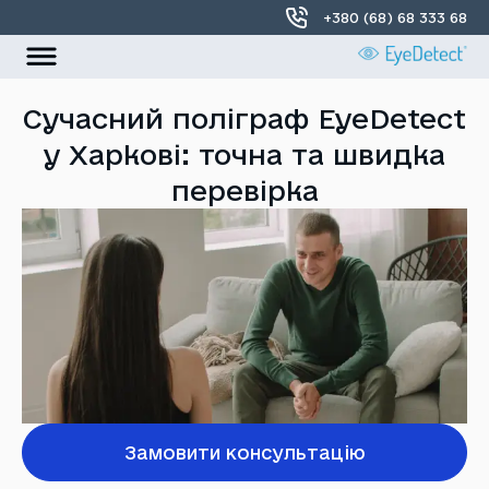
+380 (68) 68 333 68
УКР
РОС
Сучасний поліграф EyeDetect
у Харкові: точна та швидка
Головна
перевірка
Про нас
Локації
Контакти
Замовити консультацію