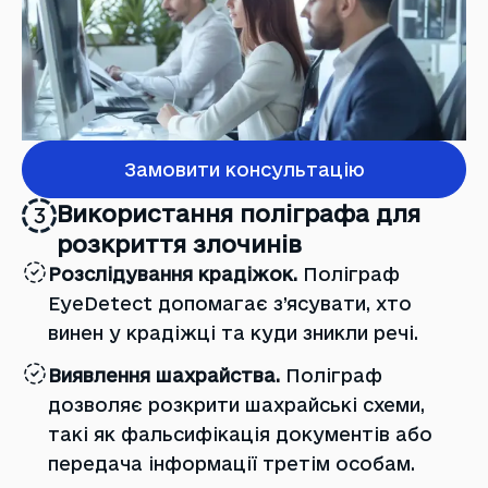
Замовити консультацію
Використання поліграфа для
3
розкриття злочинів
Розслідування крадіжок.
Поліграф
EyeDetect допомагає з’ясувати, хто
винен у крадіжці та куди зникли речі.
Виявлення шахрайства.
Поліграф
дозволяє розкрити шахрайські схеми,
такі як фальсифікація документів або
передача інформації третім особам.