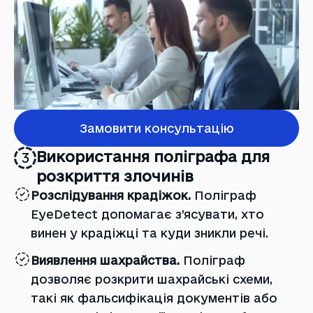
Замовити консультацію
Використання поліграфа для
3
розкриття злочинів
Розслідування крадіжок.
Поліграф
EyeDetect допомагає з’ясувати, хто
винен у крадіжці та куди зникли речі.
Виявлення шахрайства.
Поліграф
дозволяє розкрити шахрайські схеми,
такі як фальсифікація документів або