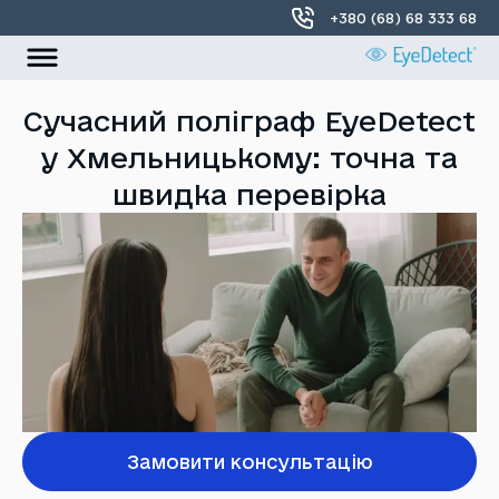
+380 (68) 68 333 68
УКР
РОС
Сучасний поліграф EyeDetect
у Хмельницькому: точна та
Головна
швидка перевірка
Про нас
Локації
Контакти
Замовити консультацію