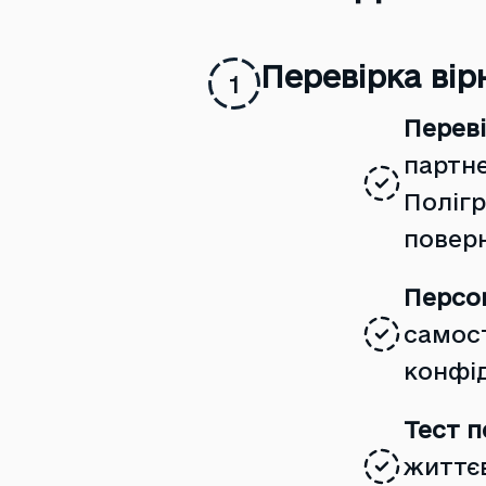
Перевірка вір
1
Переві
партне
Полігр
поверн
Персон
самост
конфід
Тест п
життє