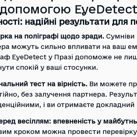
допомогою EyeDetec
ності: надійні результати для 
рка на поліграфі щодо зради.
Сумніви 
ра можуть сильно впливати на ваш ем
аф EyeDetect у Празі допоможе не лише
ути спокій у ваші стосунки.
альний тест на вірність.
Ви можете пр
ійно, без залучення партнера. Резул
енційними, і ви отримаєте докладний 
еред весіллям: впевненість у майбутн
вим кроком можна провести перевірку 