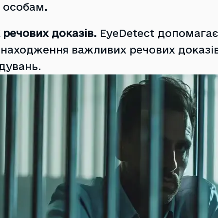
 особам.
речових доказів.
EyeDetect допомагає
находження важливих речових доказів
дувань.