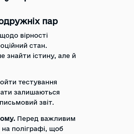
t
подружніх пар
щодо вірності
оційний стан.
 знайти істину, але й
ойти тестування
ьтати залишаються
письмовий звіт.
ьому.
Перед важливим
на поліграфі, щоб