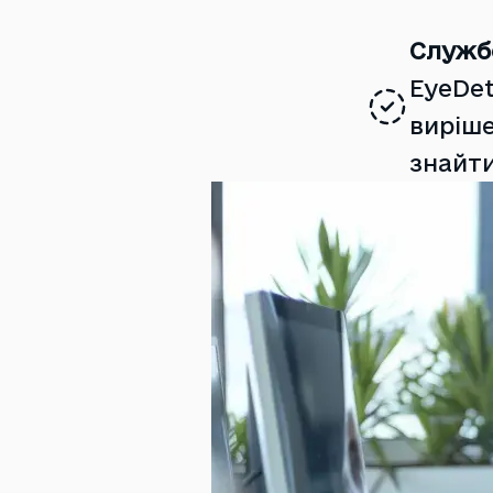
Службо
EyeDet
виріше
знайти