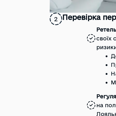
Перевірка пер
2
Ретель
своїх 
ризики
Д
П
Н
М
Регуля
на пол
Лояльн