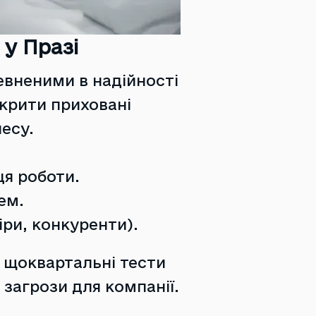
 у Празі
евненими в надійності
икрити приховані
несу.
ця роботи.
ем.
ри, конкуренти).
 щоквартальні тести
загрози для компанії.