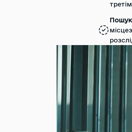
третім
Пошук 
місцез
розслі