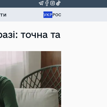
ти
УКР
РОС
зі: точна та