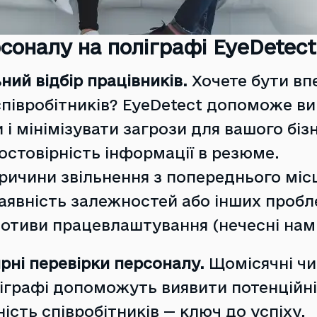
соналу на поліграфі EyeDetect
ний відбір працівників.
Хочете бути вп
співробітників? EyeDetect допоможе в
 і мінімізувати загрози для вашого біз
остовірність інформації в резюме.
ричини звільнення з попереднього міс
аявність залежностей або інших пробл
отиви працевлаштування (нечесні намі
рні перевірки персоналу.
Щомісячні чи
іграфі допоможуть виявити потенційні 
ість співробітників — ключ до успіху.