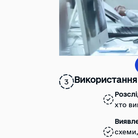
Використання 
3
Розслі
хто ви
Виявл
схеми,