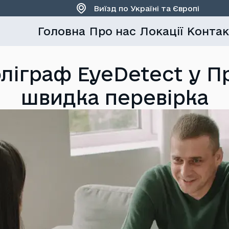
Виїзд по Україні та Європі
Головна
Про нас
Локації
Контак
ліграф EyeDetect у Пра
швидка перевірка