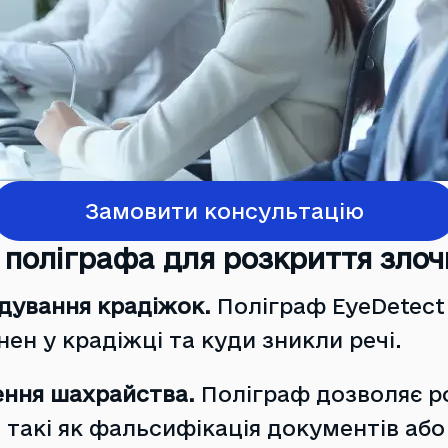
Замовити консультацію
поліграфа для розкриття злоч
дування крадіжок.
Поліграф EyeDetect
нен у крадіжці та куди зникли речі.
ення шахрайства.
Поліграф дозволяє р
 такі як фальсифікація документів або