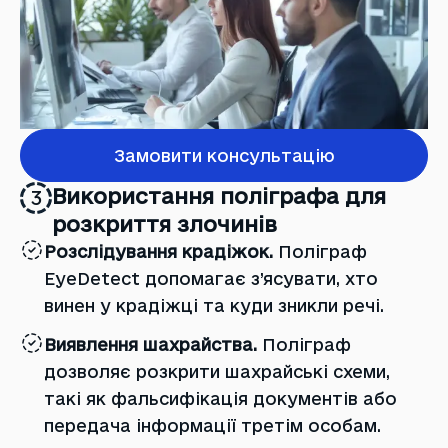
Замовити консультацію
Використання поліграфа для
3
розкриття злочинів
Розслідування крадіжок.
Поліграф
EyeDetect допомагає з’ясувати, хто
винен у крадіжці та куди зникли речі.
Виявлення шахрайства.
Поліграф
дозволяє розкрити шахрайські схеми,
такі як фальсифікація документів або
передача інформації третім особам.