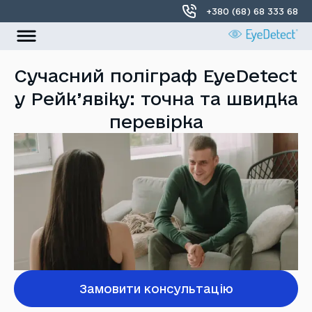
+380 (68) 68 333 68
УКР
РОС
Сучасний поліграф EyeDetect
у Рейк’явіку: точна та швидка
Головна
перевірка
Про нас
Локації
Контакти
Замовити консультацію