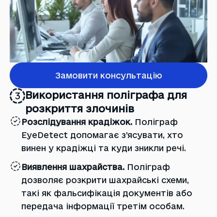
Замовити консультацію
Використання поліграфа для
3
розкриття злочинів
Розслідування крадіжок.
Поліграф
EyeDetect допомагає з’ясувати, хто
винен у крадіжці та куди зникли речі.
Виявлення шахрайства.
Поліграф
дозволяє розкрити шахрайські схеми,
такі як фальсифікація документів або
передача інформації третім особам.