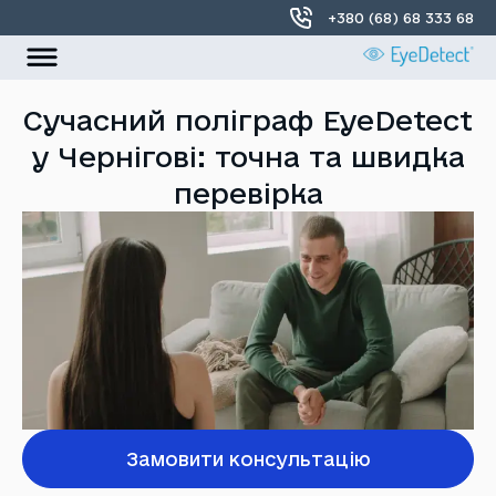
+380 (68) 68 333 68
УКР
РОС
Сучасний поліграф EyeDetect
у Чернігові: точна та швидка
Головна
перевірка
Про нас
Локації
Контакти
Замовити консультацію