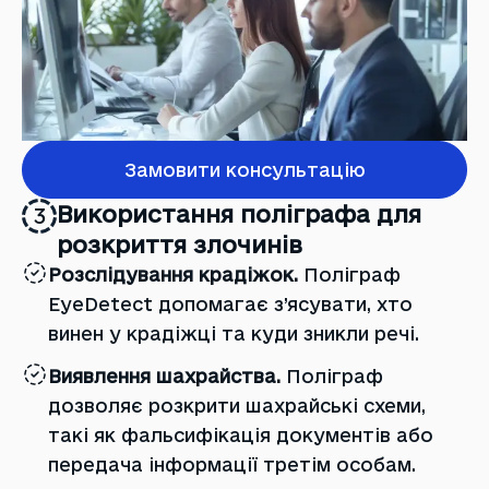
Замовити консультацію
Використання поліграфа для
3
розкриття злочинів
Розслідування крадіжок.
Поліграф
EyeDetect допомагає з’ясувати, хто
винен у крадіжці та куди зникли речі.
Виявлення шахрайства.
Поліграф
дозволяє розкрити шахрайські схеми,
такі як фальсифікація документів або
передача інформації третім особам.