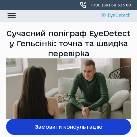
+380 (68) 68 333 68
УКР
РОС
Сучасний поліграф EyeDetect
у Гельсінкі: точна та швидка
Головна
перевірка
Про нас
Локації
Контакти
Замовити консультацію