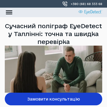
+380 (68) 68 333 68
УКР
РОС
Сучасний поліграф EyeDetect
у Таллінні: точна та швидка
Головна
перевірка
Про нас
Локації
Контакти
Замовити консультацію