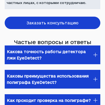
частных лицах, с которыми сотрудничаю.
Заказать консультацию
Частые вопросы и ответы
Какова точность работы детектора
лжи EyeDetect?
EyeDetect - это современный инструмент,
который поражает своей точностью. По
Каковы преимущества использования
статистике, он определяет ложь с
полиграфа EyeDetect?
поразительной точностью до 90%. Конечно,
каждый случай индивидуален, но это
Здесь все просто: EyeDetect быстрее,
действительно один из самых надежных
комфортнее и менее стрессовый. Вам не
способов проверки правды.
Как проходит проверка на полиграфе?
нужно быть подключенным к датчикам, как это