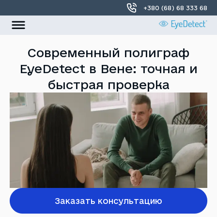
+380 (68) 68 333 68
УКР
РУС
Современный полиграф
EyeDetect в Вене: точная и
Главная
быстрая проверка
О нас
Локации
Контакты
Заказать консультацию