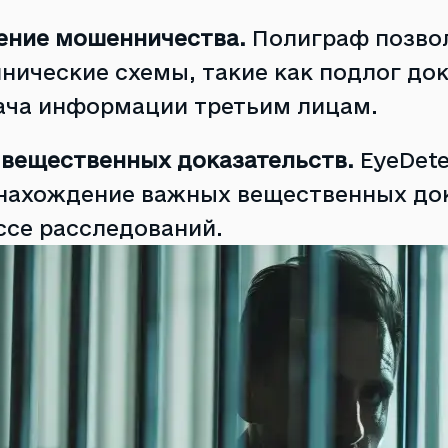
ение мошенничества.
Полиграф позво
нические схемы, такие как подлог до
ача информации третьим лицам.
 вещественных доказательств.
EyeDet
нахождение важных вещественных док
ссе расследований.