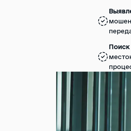
Выявл
мошен
перед
Поиск
место
проце