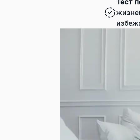
Тест п
жизне
избеж