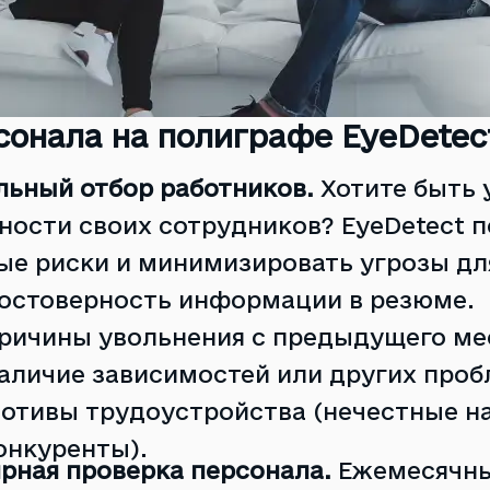
сонала на полиграфе EyeDetec
льный отбор работников.
Хотите быть 
ности своих сотрудников? EyeDetect 
ые риски и минимизировать угрозы для
остоверность информации в резюме.
ричины увольнения с предыдущего ме
аличие зависимостей или других проб
отивы трудоустройства (нечестные н
онкуренты).
рная проверка персонала.
Ежемесячны