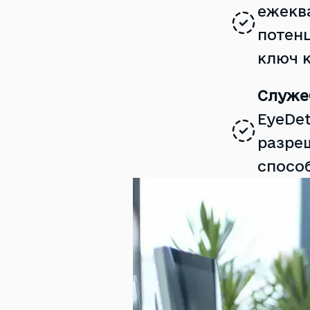
ежекв
потен
ключ к
Служе
EyeDet
разре
способ