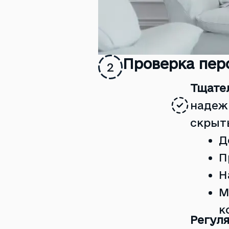
Проверка пер
2
Тщате
надеж
скрыт
Д
П
Н
М
к
Регуля