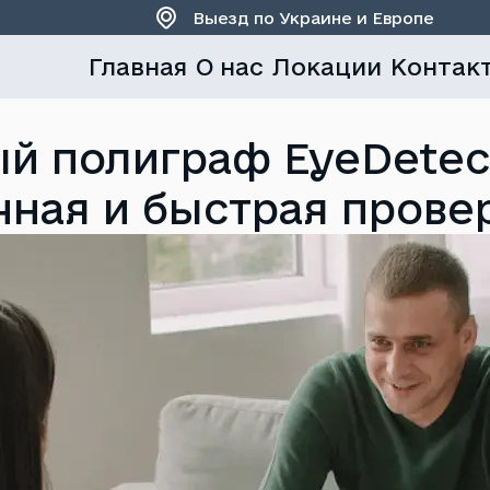
Выезд по Украине и Европе
Главная
О нас
Локации
Контак
й полиграф EyeDetect
чная и быстрая прове