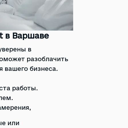
t в Варшаве
уверены в
поможет разоблачить
 вашего бизнеса.
ста работы.
лем.
амерения,
е или