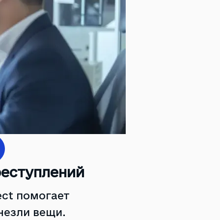
реступлений
ct помогает
чезли вещи.