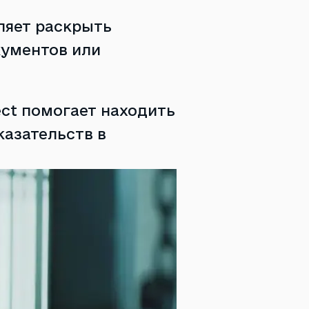
ляет раскрыть
кументов или
ect помогает находить
азательств в