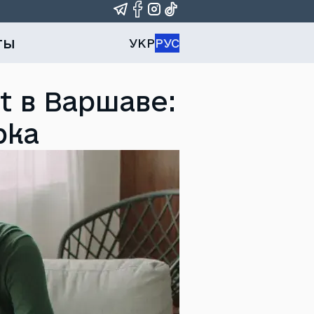
ты
УКР
РУС
 в Варшаве:
рка