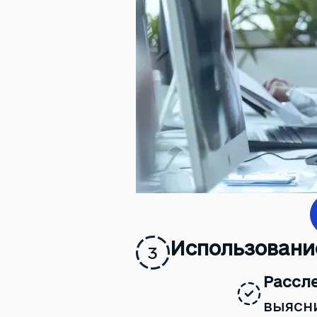
Использовани
3
Рассл
выясни