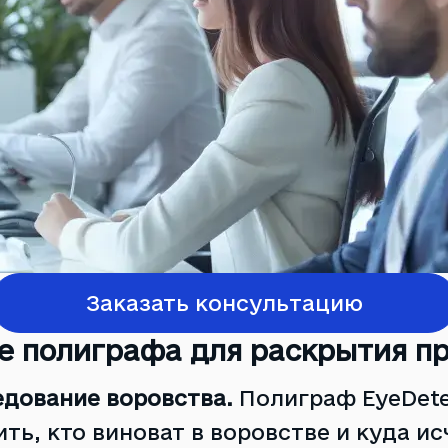
Заказать консультацию
е полиграфа для раскрытия п
едование воровства.
Полиграф EyeDete
ть, кто виноват в воровстве и куда ис