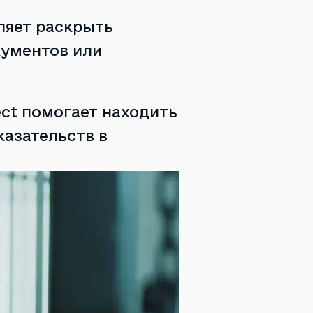
ляет раскрыть
кументов или
ect помогает находить
азательств в