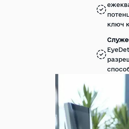
ежекв
потен
ключ к
Служе
EyeDet
разре
способ