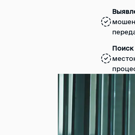
Выявл
мошен
перед
Поиск
место
проце