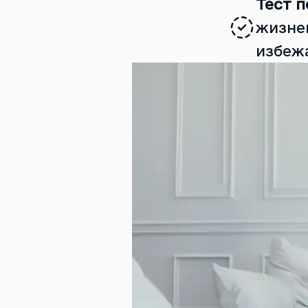
Тест п
жизне
избеж