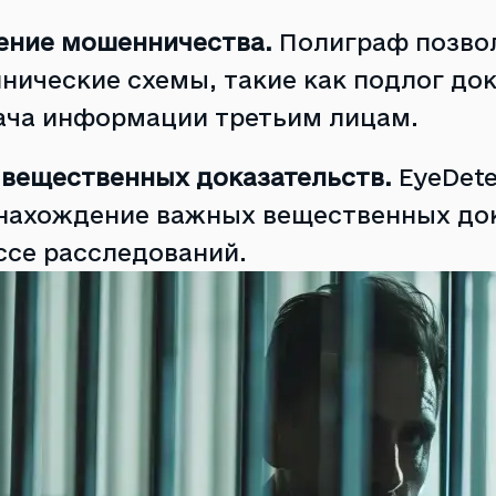
ение мошенничества.
Полиграф позво
нические схемы, такие как подлог до
ача информации третьим лицам.
 вещественных доказательств.
EyeDet
нахождение важных вещественных док
ссе расследований.