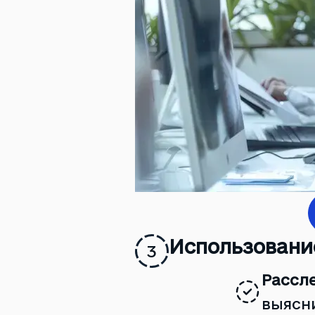
Использовани
3
Рассл
выясни