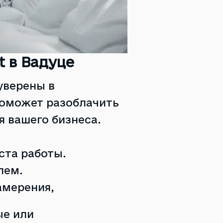
t в Вадуце
уверены в
поможет разоблачить
 вашего бизнеса.
ста работы.
лем.
амерения,
е или