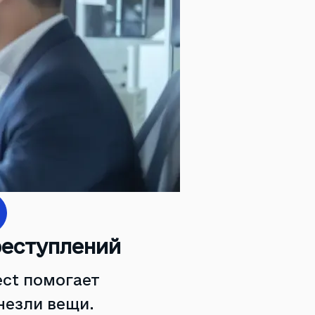
реступлений
ct помогает
чезли вещи.