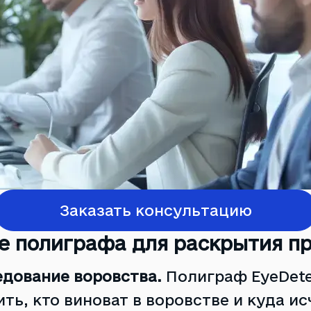
Заказать консультацию
е полиграфа для раскрытия п
едование воровства.
Полиграф EyeDete
ть, кто виноват в воровстве и куда ис