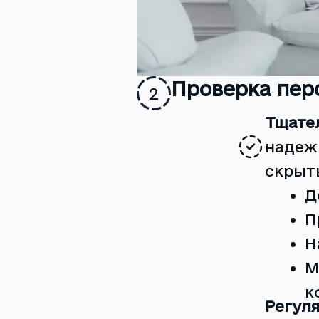
Проверка пер
2
Тщате
надеж
скрыт
Д
П
Н
М
к
Регуля