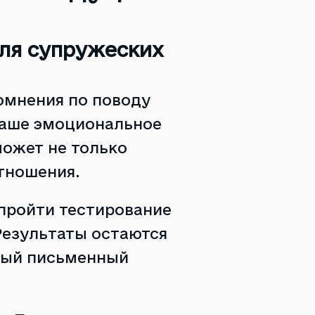
для супружеских
омнения по поводу
ваше эмоциональное
может не только
отношения.
пройти тестирование
Результаты остаются
ный письменный