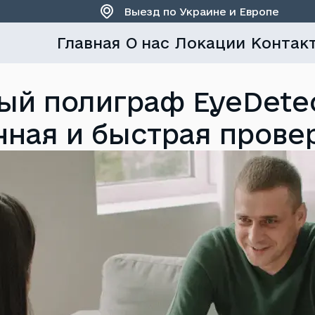
Выезд по Украине и Европе
Главная
О нас
Локации
Контак
й полиграф EyeDetec
чная и быстрая прове