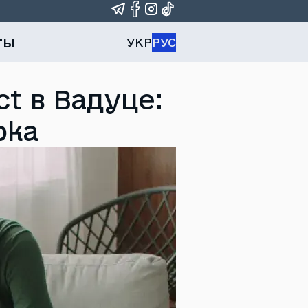
ты
УКР
РУС
t в Вадуце:
рка