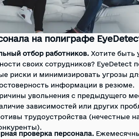
сонала на полиграфе EyeDetec
льный отбор работников.
Хотите быть 
ности своих сотрудников? EyeDetect 
ые риски и минимизировать угрозы для
остоверность информации в резюме.
ричины увольнения с предыдущего ме
аличие зависимостей или других проб
отивы трудоустройства (нечестные н
онкуренты).
рная проверка персонала.
Ежемесячны